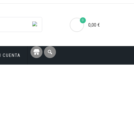
0
0,00 €
I CUENTA