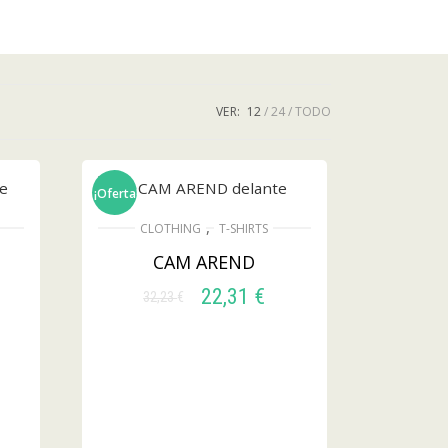
VER:
12
24
TODO
¡Oferta!
,
CLOTHING
T-SHIRTS
CAM AREND
22,31
€
32,23
€
SELECCIONAR
OPCIONES