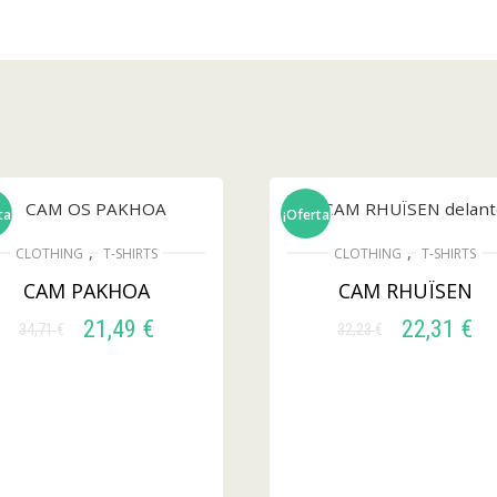
ta!
¡Oferta!
,
,
CLOTHING
T-SHIRTS
CLOTHING
T-SHIRTS
CAM PAKHOA
CAM RHUÏSEN
21,49
€
22,31
€
34,71
€
32,23
€
SELECCIONAR
SELECCIONAR
OPCIONES
OPCIONES