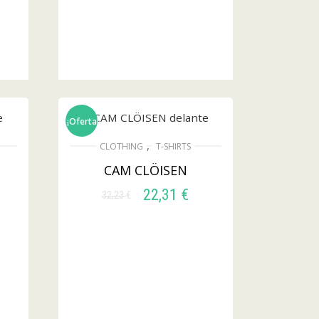
¡Oferta!
,
CLOTHING
T-SHIRTS
CAM CLÖISEN
22,31
€
32,23
€
SELECCIONAR
OPCIONES