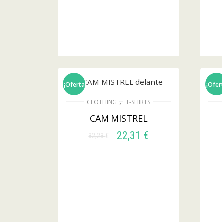
¡Oferta!
¡Ofer
,
CLOTHING
T-SHIRTS
CAM MISTREL
22,31
€
32,23
€
SELECCIONAR
OPCIONES