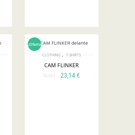
¡Oferta!
,
CLOTHING
T-SHIRTS
CAM FLINKER
23,14
€
32,23
€
SELECCIONAR
OPCIONES