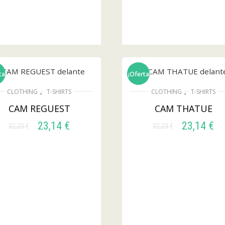
ta!
¡Oferta!
,
,
CLOTHING
T-SHIRTS
CLOTHING
T-SHIRTS
CAM REGUEST
CAM THATUE
23,14
€
23,14
€
32,23
€
32,23
€
SELECCIONAR
SELECCIONAR
OPCIONES
OPCIONES