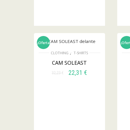
¡Oferta!
¡Ofer
,
CLOTHING
T-SHIRTS
CAM SOLEAST
22,31
€
32,23
€
SELECCIONAR
OPCIONES