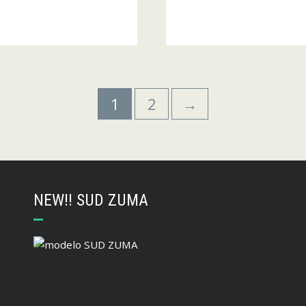
1
2
→
NEW!! SUD ZUMA