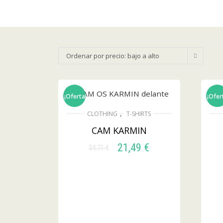
Ordenar por precio: bajo a alto
¡Oferta!
¡Ofer
,
CLOTHING
T-SHIRTS
CAM KARMIN
21,49
€
34,71
€
SELECCIONAR
OPCIONES