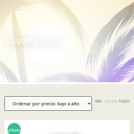
Etiqueta:
ocre
VER:
12
24
TODO
¡Oferta!